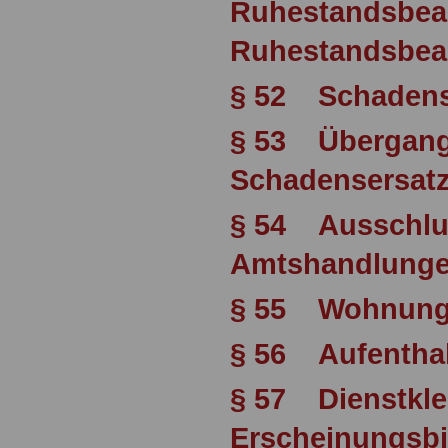
Ruhestandsbea
Ruhestandsbe
§ 52 Schadens
§ 53 Übergang
Schadensersat
§ 54 Ausschlu
Amtshandlung
§ 55 Wohnung
§ 56 Aufenthalt
§ 57 Dienstkle
Erscheinungsbi