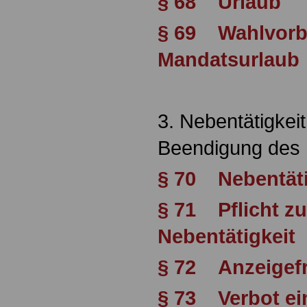
§ 68 Urlaub
§ 69 Wahlvorb
Mandatsurlaub
3. Nebentätigkeit
Beendigung des 
§ 70 Nebentäti
§ 71 Pflicht z
Nebentätigkeit
§ 72 Anzeigefr
§ 73 Verbot ein