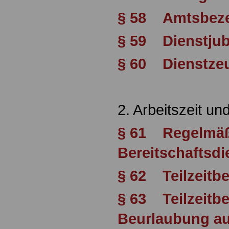
§ 58 Amtsbez
§ 59 Dienstjub
§ 60 Dienstze
2. Arbeitszeit un
§ 61 Regelmäßi
Bereitschaftsdi
§ 62 Teilzeitb
§ 63 Teilzeitb
Beurlaubung au