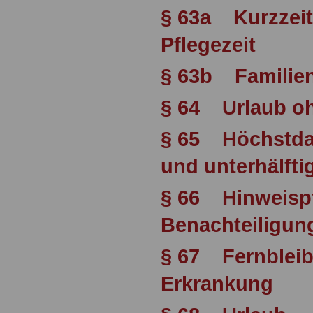
§ 63a Kurzzeit
Pflegezeit
§ 63b Familien
§ 64 Urlaub o
§ 65 Höchstda
und unterhälftig
§ 66 Hinweispf
Benachteiligun
§ 67 Fernbleib
Erkrankung