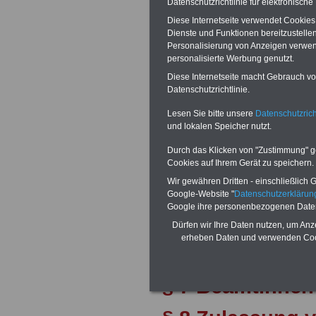
Datenschutzrichtlinie für elektronisch
§ 3 Oberste Di
Diese Internetseite verwendet Cookie
Dienste und Funktionen bereitzustell
Dienstvorgeset
Personalisierung von Anzeigen verwende
personalisierte Werbung genutzt.
Diese Internetseite macht Gebrauch von
Datenschutzrichtlinie.
Abschnitt 2
Lesen Sie bitte unsere
Datenschutzrich
Beamtenverhältn
und lokalen Speicher nutzt.
Durch das Klicken von "Zustimmung" geb
§ 4 Vorbereitun
Cookies auf Ihrem Gerät zu speichern.
Wir gewähren Dritten - einschließlich Go
§ 5 Beamtinnen
Google-Website "
Datenschutzerkläru
Google ihre personenbezogenen Date
Ämtern mit leit
Dürfen wir Ihre Daten nutzen, um Anz
erheben Daten und verwenden Cook
§ 6 Ehrenbeam
§ 7 Beamtinnen