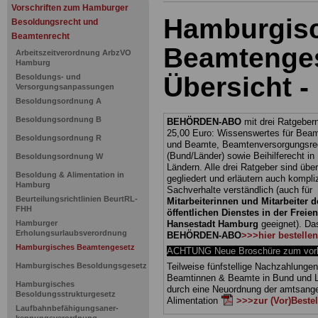
Vorschriften zum Hamburger
Hamburgis
Besoldungsrecht und
Beamtenrecht
Beamtenges
Arbeitszeitverordnung ArbzVO
Hamburg
Übersicht -
Besoldungs- und
Versorgungsanpassungen
Besoldungsordnung A
Besoldungsordnung B
BEHÖRDEN-ABO
mit drei Ratgebern
25,00 Euro: Wissenswertes für Bea
Besoldungsordnung R
und Beamte, Beamtenversorgungsre
(Bund/Länder) sowie Beihilferecht i
Besoldungsordnung W
Ländern. Alle drei Ratgeber sind über
Besoldung & Alimentation in
gegliedert und erläutern auch kompliz
Hamburg
Sachverhalte verständlich (auch für
Beurteilungsrichtlinien BeurtRL-
Mitarbeiterinnen und Mitarbeiter d
FHH
öffentlichen Dienstes in der Freie
Hamburger
Hansestadt Hamburg
geeignet).
Da
Erholungsurlaubsverordnung
BEHÖRDEN-ABO
>>>hier bestellen
Hamburgisches Beamtengesetz
ACHTUNG Neue Broschüre zum vorb
Hamburgisches Besoldungsgesetz
Teilweise fünfstellige Nachzahlungen
Beamtinnen & Beamte in Bund und 
Hamburgisches
durch eine Neuordnung der amtsan
Besoldungsstrukturgesetz
Alimentation
>>>zur (Vor)Beste
Laufbahnbefähigungsaner-