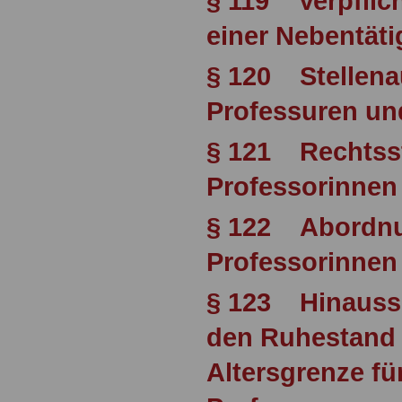
§ 119 Verpflic
einer Nebentäti
§ 120 Stellena
Professuren un
§ 121 Rechtsst
Professorinnen
§ 122 Abordnu
Professorinnen
§ 123 Hinaussch
den Ruhestand 
Altersgrenze fü