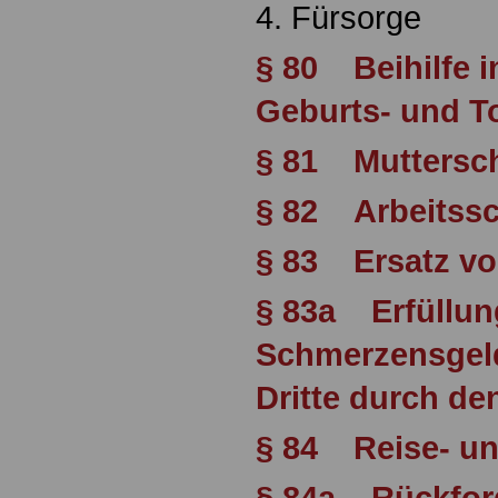
4. Fürsorge
§ 80 Beihilfe in
Geburts- und T
§ 81 Mutterschu
§ 82 Arbeitss
§ 83 Ersatz v
§ 83a Erfüllun
Schmerzensgel
Dritte durch de
§ 84 Reise- u
§ 84a Rückford