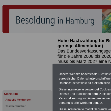
Hohe Nachzahlung für B
geringe Alimentation)
Das Bundesverfassungsgeri
für die Jahre 2008 bis 2020
muss bis
März 2027 eine N
die zun hohen Nachzahlun
(Beamte & Ruhestandsbea
Unsere Website beachtet die Richtlini
geben (Medienberichten z
europäischer Datenschutzvorschrifte
mind.
3.000 und 13.000 E
Datenschutzrichtlinie für elektronisch
Broschüre heraus, die unm
Diese Internetseite verwendet Cookie
Gesetzentwurfs der Bundes
Startseite
Dienste und Funktionen bereitzustell
(wahrscheinlich im Quarta
Personalisierung von Anzeigen verwende
Aktuelle Meldungen
Broschüre
.
personalisierte Werbung genutzt.
Taschenbücher
Diese Internetseite macht Gebrauch von