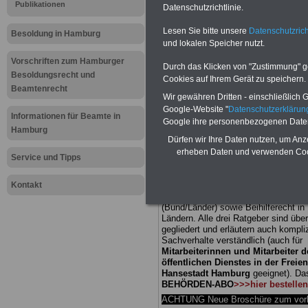
Publikationen
Datenschutzrichtlinie.
Meldung fü
Lesen Sie bitte unsere
Datenschutzrich
Besoldung in Hamburg
und lokalen Speicher nutzt.
öffentliche
Vorschriften zum Hamburger
Durch das Klicken von "Zustimmung" geb
Hamburg:
Besoldungsrecht und
Cookies auf Ihrem Gerät zu speichern.
Beamtenrecht
Wir gewähren Dritten - einschließlich Go
Schulstrukt
Google-Website "
Datenschutzerkläru
Informationen für Beamte in
Google ihre personenbezogenen Date
Hamburg
verlängert
Dürfen wir Ihre Daten nutzen, um Anz
erheben Daten und verwenden Cook
Service und Tipps
BEHÖRDEN-ABO
mit drei Ratgebern
Kontakt
25,00 Euro: Wissenswertes für Bea
und Beamte, Beamtenversorgungsre
(Bund/Länder) sowie Beihilferecht i
Ländern. Alle drei Ratgeber sind über
gegliedert und erläutern auch kompliz
Sachverhalte verständlich (auch für
Mitarbeiterinnen und Mitarbeiter d
öffentlichen Dienstes in der Freie
Hansestadt Hamburg
geeignet).
Da
BEHÖRDEN-ABO
>>>hier bestellen
ACHTUNG Neue Broschüre zum vorb