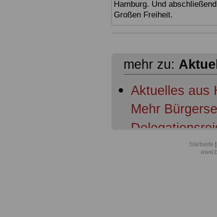
Hamburg. Und abschließend 
Großen Freiheit.
mehr zu:
Aktue
Aktuelles aus 
Mehr Bürgerser
Delegationsrei
Bezirksamtslei
Startseite
|
www.b
Bezirksamtslei
von den Beste
Meldung für B