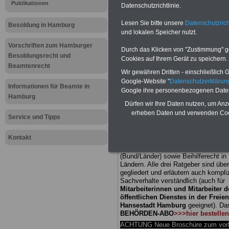
Publikationen
Datenschutzrichtlinie.
Meldung fü
Lesen Sie bitte unsere
Datenschutzrich
Besoldung in Hamburg
und lokalen Speicher nutzt.
öffentliche
Vorschriften zum Hamburger
Durch das Klicken von "Zustimmung" geb
Hamburg: In
Besoldungsrecht und
Cookies auf Ihrem Gerät zu speichern.
Beamtenrecht
Wir gewähren Dritten - einschließlich Go
Privatisier
Google-Website "
Datenschutzerkläru
Informationen für Beamte in
Google ihre personenbezogenen Date
Hamburg
Dürfen wir Ihre Daten nutzen, um Anz
erheben Daten und verwenden Cook
Service und Tipps
BEHÖRDEN-ABO
mit drei Ratgebern
Kontakt
25,00 Euro: Wissenswertes für Bea
und Beamte, Beamtenversorgungsre
(Bund/Länder) sowie Beihilferecht i
Ländern. Alle drei Ratgeber sind über
gegliedert und erläutern auch kompliz
Sachverhalte verständlich (auch für
Mitarbeiterinnen und Mitarbeiter d
öffentlichen Dienstes in der Freie
Hansestadt Hamburg
geeignet).
Da
BEHÖRDEN-ABO
>>>hier bestellen
ACHTUNG Neue Broschüre zum vorb