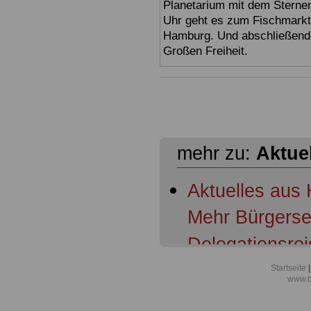
Planetarium mit dem Sterne
Uhr geht es zum Fischmark
Hamburg. Und abschließend 
Großen Freiheit.
mehr zu:
Aktue
Aktuelles aus 
Mehr Bürgerser
Delegationsrei
Bezirksamtslei
Startseite
|
www.b
Bezirksamtslei