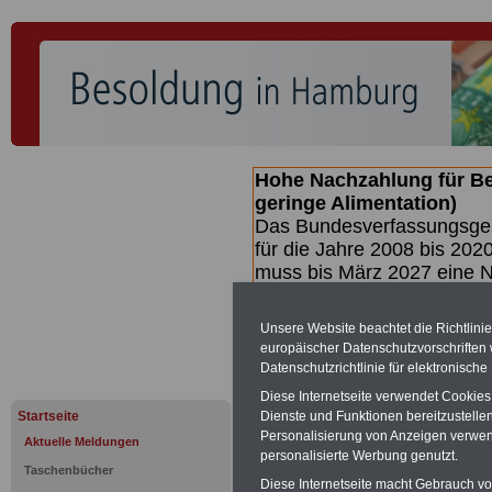
Hohe Nachzahlung für B
geringe Alimentation)
Das Bundesverfassungsgeri
für die Jahre 2008 bis 2020
muss bis
März 2027 eine N
die zun hohen Nachzahlun
(Beamte & Ruhestandsbea
Unsere Website beachtet die Richtlini
geben (Medienberichten z
europäischer Datenschutzvorschrifte
mind.
3.000 und 13.000 E
Datenschutzrichtlinie für elektronisch
Broschüre heraus, die unm
Diese Internetseite verwendet Cookie
Gesetzentwurfs der Bundes
Startseite
Dienste und Funktionen bereitzustell
(wahrscheinlich im Quarta
Personalisierung von Anzeigen verwende
Aktuelle Meldungen
Broschüre
.
personalisierte Werbung genutzt.
Taschenbücher
Diese Internetseite macht Gebrauch von