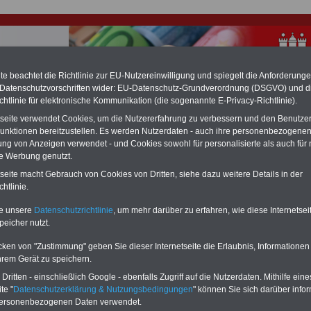
e beachtet die Richtlinie zur EU-Nutzereinwilligung und spiegelt die Anforderung
 Datenschutzvorschriften wider: EU-Datenschutz-Grundverordnung (DSGVO) und d
chtlinie für elektronische Kommunikation (die sogenannte E-Privacy-Richtlinie).
hlung für Beamte & Ruhestandsbeamte (zu geringe Alimentation)
tseite verwendet Cookies, um die Nutzererfahrung zu verbessern und den Benutze
fassungsgericht hat die Landesbesoldung von Berlin für die Jahre 2008 bis
unktionen bereitzustellen. Es werden Nutzerdaten - auch ihre personenbezogenen
assungswidrig erklärt (Berlin muss bis
März 2027 eine Neuregelung der
ung von Anzeigen verwendet - und Cookies sowohl für personalisierte als auch für 
schließen, die zun hohen Nachzahlungen führen wird). Auch beim Bund
hestandsbeamte) wird es hohe Nachzahlungen geben (Medienberichten
te Werbung genutzt.
en
alle (!) Beamte
zwischen mind.
3.000 und 13.000 Euro
, Der INFO-SERVI
tseite macht Gebrauch von Cookies von Dritten, siehe dazu weitere Details in der
ine Broschüre heraus, die unmittelbar nach dem Beschluss des Gesetzentwurf
htlinie.
ierung vorgelegt wird (wahrscheinlich im Quartal.2026 >>>
zur
ng der Broschüre
.
te unsere
Datenschutzrichtlinie
, um mehr darüber zu erfahren, wie diese Internetse
peicher nutzt.
r Beamte und den öffentlichen Dienst in Hamburg: Gegen
cken von "Zustimmung" geben Sie dieser Internetseite die Erlaubnis, Informationen
tellenabbau zur Wehr setzen
hrem Gerät zu speichern.
ritten - einschließlich Google - ebenfalls Zugriff auf die Nutzerdaten. Mithilfe eine
te "
Datenschutzerklärung & Nutzungsbedingungen
" können Sie sich darüber infor
-ABO
mit drei Ratgebern für nur
PDF-SERVICE:
personenbezogenen Daten verwendet.
Wissenswertes für Beamtinnen