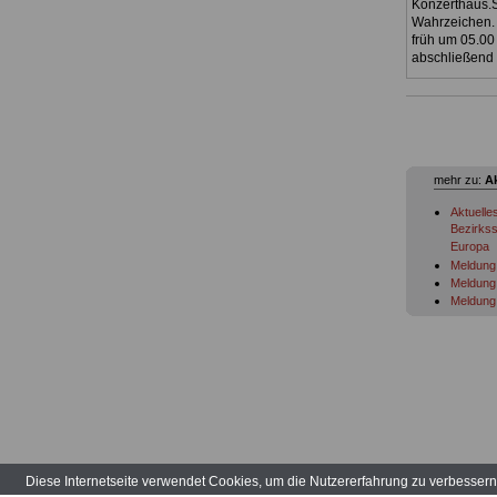
Konzerthaus.S
Wahrzeichen. 
früh um 05.00
abschließend 
mehr zu:
A
Aktuelle
Bezirkss
Europa
Meldung 
Meldung 
Meldung 
Meldung 
Meldung 
Meldung 
Meldung 
Migratio
Meldung 
Meldung 
Meldung 
Meldung 
Meldung 
Diese Internetseite verwendet Cookies, um die Nutzererfahrung zu verbesser
Meldung 