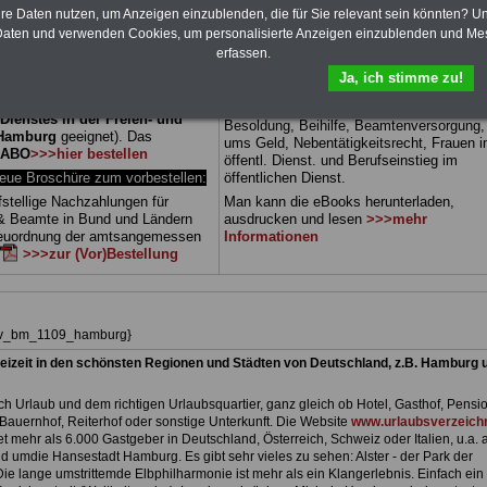
10 Bücher bzw. eBooks zu wichtigen
hre Daten nutzen, um Anzeigen einzublenden, die für Sie relevant sein könnten? U
 Beamtenversorgungsrecht
Themen für Beamte und dem Öff.
 sowie Beihilferecht in Bund und
aten und verwenden Cookies, um personalisierte Anzeigen einzublenden und Me
Dienst
Zum Komplettpreis von 15 Euro i
 drei Ratgeber sind übersichtlich
erfassen.
können Sie zehn Bücher als eBook
d erläutern auch komplizierte
herunterladen, auch für Beschäftigte in de
Ja, ich stimme zu!
verständlich (auch für
Freien- und Hansestadt Hamburg
geeign
nnen und Mitarbeiter des
die Bücher behandeln Beamtenrecht,
 Dienstes in der Freien- und
Besoldung, Beihilfe, Beamtenversorgung
 Hamburg
geeignet).
Das
ums Geld, Nebentätigkeitsrecht, Frauen 
-ABO
>>>hier bestellen
öffentl. Dienst. und Berufseinstieg im
e Broschüre zum vorbestellen:
öffentlichen Dienst.
fstellige Nachzahlungen für
Man kann die eBooks herunterladen,
& Beamte in Bund und Ländern
ausdrucken und lesen
>>>mehr
Neuordnung der amtsangemessen
Informationen
>>>zur (Vor)Bestellung
hiv_bm_1109_hamburg}
eizeit in den schönsten Regionen und Städten von Deutschland, z.B. Hamburg 
h Urlaub und dem richtigen Urlaubsquartier, ganz gleich ob Hotel, Gasthof, Pensio
Bauernhof, Reiterhof oder sonstige Unterkunft. Die Website
www.urlaubsverzeichn
et mehr als 6.000 Gastgeber in Deutschland, Österreich, Schweiz oder Italien, u.a. 
d umdie Hansestadt Hamburg. Es gibt sehr vieles zu sehen: Alster - der Park der
. Die lange umstrittemde Elbphilharmonie ist mehr als ein Klangerlebnis. Einfach ein 