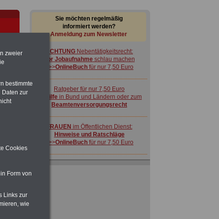
Sie möchten regelmäßig
informiert werden?
Anmeldung zum Newsletter
ACHTUNG
Nebentätigkeitsrecht:
en zweier
vor Jobaufnahme
schlau machen
ie
>>>
OnlineBuch
für nur 7,50 Euro
rn bestimmte
Ratgeber für nur 7,50 Euro
 Daten zur
Beihilfe
in Bund und Ländern oder zum
nicht
Beamtenversorgungsrecht
CE
s
FRAUEN
im Öffentlichen Dienst:
Hinweise und Ratschläge
>>>
OnlineBuch
für nur 7,50 Euro
ite Cookies
 in Form von
s Links zur
mieren, wie
ACHTUNG
Nebentätigkeitsrecht:
vor Jobaufnahme
schlau machen