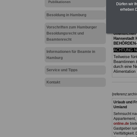
Publikationen
Dürfen wir I
und Beamte,
(Bund/Länder)
erheben D
Ländern. Alle
Besoldung in Hamburg
gegliedert un
Sachverhalte 
Vorschriften zum Hamburger
Mitarbeiteri
Besoldungsrecht und
öffentlichen
Hansestadt
Beamtenrecht
BEHÖRDEN
ACHTUNG Neu
Informationen für Beamte in
Teilweise fün
Hamburg
Beamtinnen 
durch eine 
Service und Tipps
Alimentation
Kontakt
{referenz:arc
Urlaub und Fr
Umland
Sehnsucht nac
Appartement, 
online.de
biet
Gastgeber run
Vielfältigkeit