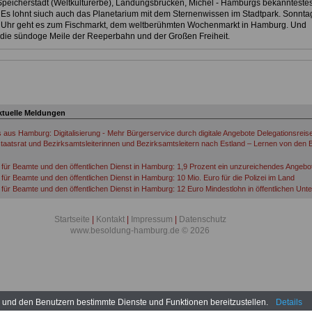
peicherstadt (Weltkulturerbe), Landungsbrücken, Michel - Hamburgs bekannteste
Es lohnt siuch auch das Planetarium mit dem Sternenwissen im Stadtpark. Sonnta
 Uhr geht es zum Fischmarkt, dem weltberühmten Wochenmarkt in Hamburg. Und
die sündoge Meile der Reeperbahn und der Großen Freiheit.
ktuelle Meldungen
s aus Hamburg: Digitalisierung - Mehr Bürgerservice durch digitale Angebote Delegationsreis
taatsrat und Bezirksamtsleiterinnen und Bezirksamtsleitern nach Estland – Lernen von den B
für Beamte und den öffentlichen Dienst in Hamburg: 1,9 Prozent ein unzureichendes Angebo
für Beamte und den öffentlichen Dienst in Hamburg: 10 Mio. Euro für die Polizei im Land
für Beamte und den öffentlichen Dienst in Hamburg: 12 Euro Mindestlohn in öffentlichen Un
für Beamte und den öffentlichen Dienst in Hamburg: 5,00 Euro für die Nacht
für Beamte und den öffentlichen Dienst in Hamburg: 60 Jahre – keine Alternative
Startseite
|
Kontakt
|
Impressum
|
Datenschutz
für Beamte und den öffentlichen Dienst in Hamburg: Aktion zur Tarifrunde öffentlicher Dienst
www.besoldung-hamburg.de © 2026
für Beamte und den öffentlichen Dienst in Hamburg: Anonyme Befragung zum Hintergrund d
n
für Beamte und den öffentlichen Dienst in Hamburg: Armutszeugnis
für Beamte und den öffentlichen Dienst in Hamburg: Attacken mit Messer
für Beamte und den öffentlichen Dienst in Hamburg: Ausbildungskonzept mit Auszeichnung
für Beamte und den öffentlichen Dienst in Hamburg: Ausrüstung mit Bodycams
für Beamte und den öffentlichen Dienst in Hamburg: Azubi-Tickets auch für Beamtenanwärte
n und den Benutzern bestimmte Dienste und Funktionen bereitzustellen.
Details
für Beamte und den öffentlichen Dienst in Hamburg: Beamte aus der Sicht des Dienstheers