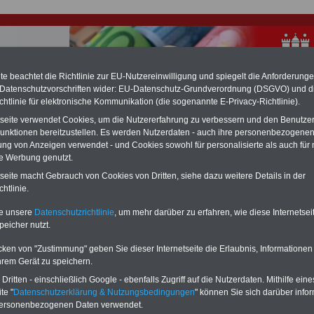
e beachtet die Richtlinie zur EU-Nutzereinwilligung und spiegelt die Anforderung
 Datenschutzvorschriften wider: EU-Datenschutz-Grundverordnung (DSGVO) und d
chtlinie für elektronische Kommunikation (die sogenannte E-Privacy-Richtlinie).
hlung für Beamte & Ruhestandsbeamte (zu geringe Alimentation)
tseite verwendet Cookies, um die Nutzererfahrung zu verbessern und den Benutze
fassungsgericht hat die Landesbesoldung von Berlin für die Jahre 2008 bis
unktionen bereitzustellen. Es werden Nutzerdaten - auch ihre personenbezogenen
assungswidrig erklärt (Berlin muss bis
März 2027 eine Neuregelung der
ung von Anzeigen verwendet - und Cookies sowohl für personalisierte als auch für 
schließen, die zun hohen Nachzahlungen führen wird). Auch beim Bund
hestandsbeamte) wird es hohe Nachzahlungen geben (Medienberichten
te Werbung genutzt.
en
alle (!) Beamte
zwischen mind.
3.000 und 13.000 Euro
, Der INFO-SERVI
tseite macht Gebrauch von Cookies von Dritten, siehe dazu weitere Details in der
ine Broschüre heraus, die unmittelbar nach dem Beschluss des Gesetzentwurf
htlinie.
ierung vorgelegt wird (wahrscheinlich im Quartal.2026 >>>
zur
ng der Broschüre
.
te unsere
Datenschutzrichtlinie
, um mehr darüber zu erfahren, wie diese Internetse
peicher nutzt.
r Beamte und den öffentlichen Dienst in Hamburg:
cken von "Zustimmung" geben Sie dieser Internetseite die Erlaubnis, Informationen
richt veröffentlicht
hrem Gerät zu speichern.
ritten - einschließlich Google - ebenfalls Zugriff auf die Nutzerdaten. Mithilfe eine
-ABO
mit drei Ratgebern für nur
PDF-SERVICE:
te "
Datenschutzerklärung & Nutzungsbedingungen
" können Sie sich darüber infor
Wissenswertes für Beamtinnen
10 Bücher bzw. eBooks zu wichtigen
personenbezogenen Daten verwendet.
 Beamtenversorgungsrecht
Themen für Beamte und dem Öff.