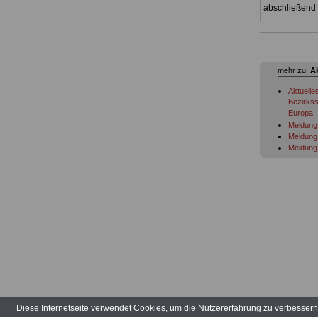
abschließend 
mehr zu:
A
Aktuelle
Bezirkss
Europa
Meldung 
Meldung 
Meldung 
Meldung 
Meldung 
Meldung 
Meldung 
Migratio
Meldung 
Meldung 
Meldung 
Meldung 
Meldung 
Meldung 
Meldung 
Meldung 
Meldung 
Diese Internetseite verwendet Cookies, um die Nutzererfahrung zu verbesser