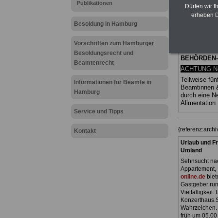
Publikationen
(Bund/Länder)
Dürfen wir I
Ländern. Alle
erheben D
gegliedert un
Besoldung in Hamburg
Sachverhalte 
Mitarbeiteri
öffentlichen
Vorschriften zum Hamburger
Hansestadt
Besoldungsrecht und
BEHÖRDEN
Beamtenrecht
ACHTUNG Neu
Teilweise fün
Informationen für Beamte in
Beamtinnen 
Hamburg
durch eine 
Alimentation
Service und Tipps
{referenz:arc
Kontakt
Urlaub und Fr
Umland
Sehnsucht nac
Appartement, 
online.de
biet
Gastgeber run
Vielfältigkeit
Konzerthaus.S
Wahrzeichen. 
früh um 05.00