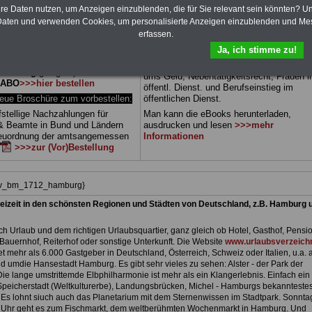
 sowie Beihilferecht in Bund und
hre Daten nutzen, um Anzeigen einzublenden, die für Sie relevant sein könnten? U
Dienst
Zum Komplettpreis von 15 Euro i
 drei Ratgeber sind übersichtlich
können Sie zehn Bücher als eBook
aten und verwenden Cookies, um personalisierte Anzeigen einzublenden und Me
d erläutern auch komplizierte
herunterladen, auch für Beschäftigte in de
erfassen.
verständlich (auch für
Freien- und Hansestadt Hamburg
geeign
Ja, ich stimme zu!
nnen und Mitarbeiter des
die Bücher behandeln Beamtenrecht,
 Dienstes in der Freien- und
Besoldung, Beihilfe, Beamtenversorgung
 Hamburg
geeignet).
Das
ums Geld, Nebentätigkeitsrecht, Frauen 
-ABO
>>>hier bestellen
öffentl. Dienst. und Berufseinstieg im
e Broschüre zum vorbestellen:
öffentlichen Dienst.
fstellige Nachzahlungen für
Man kann die eBooks herunterladen,
& Beamte in Bund und Ländern
ausdrucken und lesen
>>>mehr
Neuordnung der amtsangemessen
Informationen
>>>zur (Vor)Bestellung
hiv_bm_1712_hamburg}
eizeit in den schönsten Regionen und Städten von Deutschland, z.B. Hamburg 
h Urlaub und dem richtigen Urlaubsquartier, ganz gleich ob Hotel, Gasthof, Pensio
Bauernhof, Reiterhof oder sonstige Unterkunft. Die Website
www.urlaubsverzeichn
et mehr als 6.000 Gastgeber in Deutschland, Österreich, Schweiz oder Italien, u.a. 
d umdie Hansestadt Hamburg. Es gibt sehr vieles zu sehen: Alster - der Park der
. Die lange umstrittemde Elbphilharmonie ist mehr als ein Klangerlebnis. Einfach ein 
peicherstadt (Weltkulturerbe), Landungsbrücken, Michel - Hamburgs bekannteste
Es lohnt siuch auch das Planetarium mit dem Sternenwissen im Stadtpark. Sonnta
 Uhr geht es zum Fischmarkt, dem weltberühmten Wochenmarkt in Hamburg. Und