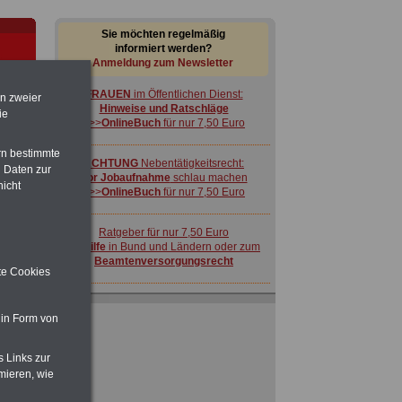
Sie möchten regelmäßig
informiert werden?
Anmeldung zum Newsletter
FRAUEN
im Öffentlichen Dienst:
en zweier
Hinweise und Ratschläge
ie
>>>
OnlineBuch
für nur 7,50 Euro
rn bestimmte
ACHTUNG
Nebentätigkeitsrecht:
 Daten zur
vor Jobaufnahme
schlau machen
nicht
>>>
OnlineBuch
für nur 7,50 Euro
CE
s
Ratgeber für nur 7,50 Euro
Beihilfe
in Bund und Ländern oder zum
Beamtenversorgungsrecht
ite Cookies
 in Form von
s Links zur
mieren, wie
FRAUEN
im Öffentlichen Dienst:
Hinweise und Ratschläge