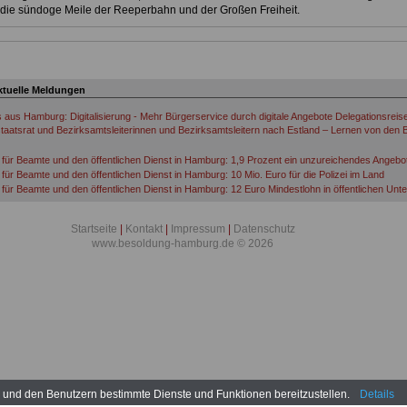
die sündoge Meile der Reeperbahn und der Großen Freiheit.
ktuelle Meldungen
s aus Hamburg: Digitalisierung - Mehr Bürgerservice durch digitale Angebote Delegationsreis
taatsrat und Bezirksamtsleiterinnen und Bezirksamtsleitern nach Estland – Lernen von den B
für Beamte und den öffentlichen Dienst in Hamburg: 1,9 Prozent ein unzureichendes Angebo
für Beamte und den öffentlichen Dienst in Hamburg: 10 Mio. Euro für die Polizei im Land
für Beamte und den öffentlichen Dienst in Hamburg: 12 Euro Mindestlohn in öffentlichen Un
für Beamte und den öffentlichen Dienst in Hamburg: 5,00 Euro für die Nacht
für Beamte und den öffentlichen Dienst in Hamburg: 60 Jahre – keine Alternative
Startseite
|
Kontakt
|
Impressum
|
Datenschutz
für Beamte und den öffentlichen Dienst in Hamburg: Aktion zur Tarifrunde öffentlicher Dienst
www.besoldung-hamburg.de © 2026
für Beamte und den öffentlichen Dienst in Hamburg: Anonyme Befragung zum Hintergrund d
n
für Beamte und den öffentlichen Dienst in Hamburg: Armutszeugnis
für Beamte und den öffentlichen Dienst in Hamburg: Attacken mit Messer
für Beamte und den öffentlichen Dienst in Hamburg: Ausbildungskonzept mit Auszeichnung
für Beamte und den öffentlichen Dienst in Hamburg: Ausrüstung mit Bodycams
für Beamte und den öffentlichen Dienst in Hamburg: Azubi-Tickets auch für Beamtenanwärte
für Beamte und den öffentlichen Dienst in Hamburg: Beamte aus der Sicht des Dienstheers
für Beamte und den öffentlichen Dienst in Hamburg: Beamte demonstrieren
für Beamte und den öffentlichen Dienst in Hamburg: Beamte wollen Verfassungsgericht anru
für Beamte und den öffentlichen Dienst in Hamburg: Beamtenbezüge sollen steigen
n und den Benutzern bestimmte Dienste und Funktionen bereitzustellen.
Details