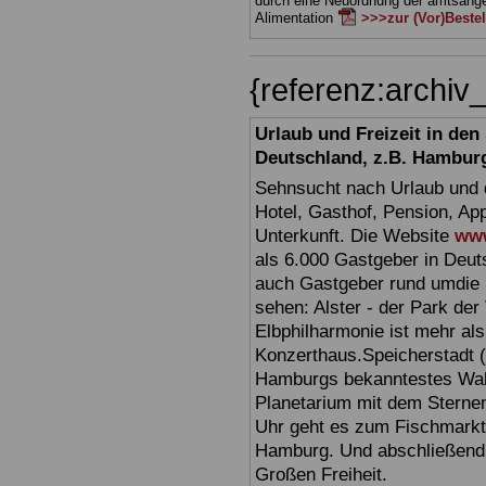
durch eine Neuordnung der amtsan
Alimentation
>>>zur (Vor)Beste
{referenz:archi
Urlaub und Freizeit in de
Deutschland, z.B. Hambur
Sehnsucht nach Urlaub und d
Hotel, Gasthof, Pension, Ap
Unterkunft. Die Website
www
als 6.000 Gastgeber in Deuts
auch Gastgeber rund umdie 
sehen: Alster - der Park der 
Elbphilharmonie ist mehr als 
Konzerthaus.Speicherstadt (
Hamburgs bekanntestes Wahr
Planetarium mit dem Sterne
Uhr geht es zum Fischmark
Hamburg. Und abschließend 
Großen Freiheit.