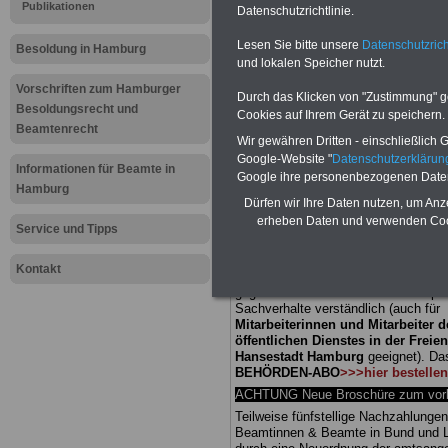
Publikationen
Datenschutzrichtlinie.
Meldung fü
Lesen Sie bitte unsere
Datenschutzrich
Besoldung in Hamburg
und lokalen Speicher nutzt.
öffentliche
Vorschriften zum Hamburger
Durch das Klicken von "Zustimmung" geb
Hamburg: Le
Besoldungsrecht und
Cookies auf Ihrem Gerät zu speichern.
Beamtenrecht
Wir gewähren Dritten - einschließlich Go
Altersteilzei
Google-Website "
Datenschutzerkläru
Informationen für Beamte in
Google ihre personenbezogenen Date
Hamburg
Dürfen wir Ihre Daten nutzen, um Anz
BEHÖRDEN-ABO
mit drei Ratgebern
erheben Daten und verwenden Cook
25,00 Euro: Wissenswertes für Bea
Service und Tipps
und Beamte, Beamtenversorgungsre
(Bund/Länder) sowie Beihilferecht i
Kontakt
Ländern. Alle drei Ratgeber sind über
gegliedert und erläutern auch kompliz
Sachverhalte verständlich (auch für
Mitarbeiterinnen und Mitarbeiter d
öffentlichen Dienstes in der Freie
Hansestadt Hamburg
geeignet).
Da
BEHÖRDEN-ABO
>>>hier bestellen
ACHTUNG Neue Broschüre zum vorb
Teilweise fünfstellige Nachzahlungen
Beamtinnen & Beamte in Bund und 