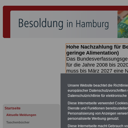
Hohe Nachzahlung für B
geringe Alimentation)
Das Bundesverfassungsgeri
für die Jahre 2008 bis 2020
muss bis
März 2027 eine N
die zun hohen Nachzahlun
(Beamte & Ruhestandsbea
Unsere Website beachtet die Richtlini
geben (Medienberichten z
europäischer Datenschutzvorschrifte
mind.
3.000 und 13.000 E
Datenschutzrichtlinie für elektronisch
Broschüre heraus, die unm
Diese Internetseite verwendet Cookie
Gesetzentwurfs der Bundes
Startseite
Dienste und Funktionen bereitzustell
(wahrscheinlich im Quarta
Personalisierung von Anzeigen verwende
Aktuelle Meldungen
Broschüre
.
personalisierte Werbung genutzt.
Taschenbücher
Diese Internetseite macht Gebrauch von