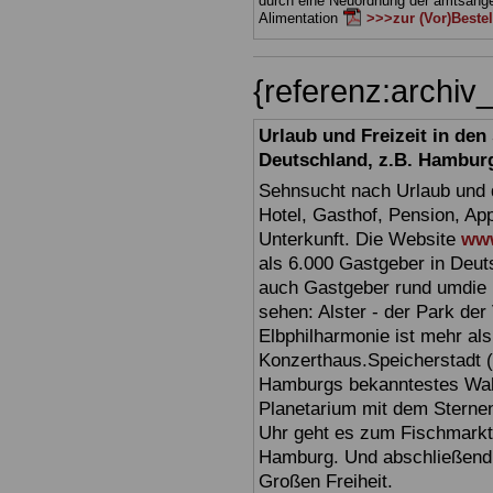
durch eine Neuordnung der amtsan
Alimentation
>>>zur (Vor)Beste
{referenz:archi
Urlaub und Freizeit in de
Deutschland, z.B. Hambur
Sehnsucht nach Urlaub und d
Hotel, Gasthof, Pension, Ap
Unterkunft. Die Website
www
als 6.000 Gastgeber in Deuts
auch Gastgeber rund umdie 
sehen: Alster - der Park der 
Elbphilharmonie ist mehr als 
Konzerthaus.Speicherstadt (
Hamburgs bekanntestes Wahr
Planetarium mit dem Sterne
Uhr geht es zum Fischmark
Hamburg. Und abschließend 
Großen Freiheit.