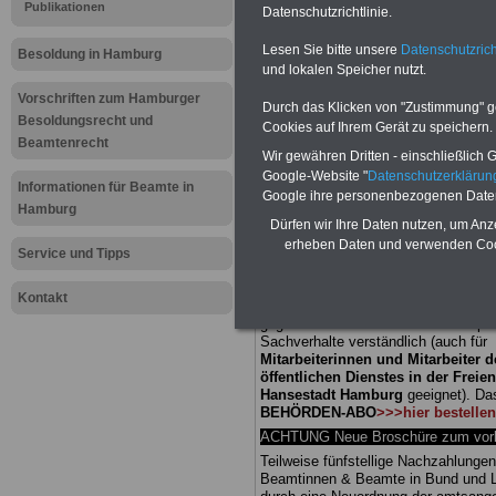
Publikationen
Datenschutzrichtlinie.
Meldung fü
Lesen Sie bitte unsere
Datenschutzrich
Besoldung in Hamburg
und lokalen Speicher nutzt.
öffentliche
Vorschriften zum Hamburger
Durch das Klicken von "Zustimmung" geb
Hamburg: Fü
Besoldungsrecht und
Cookies auf Ihrem Gerät zu speichern.
Beamtenrecht
Wir gewähren Dritten - einschließlich Go
Stadt
Google-Website "
Datenschutzerkläru
Informationen für Beamte in
Google ihre personenbezogenen Date
Hamburg
Dürfen wir Ihre Daten nutzen, um Anz
BEHÖRDEN-ABO
mit drei Ratgebern
erheben Daten und verwenden Cook
25,00 Euro: Wissenswertes für Bea
Service und Tipps
und Beamte, Beamtenversorgungsre
(Bund/Länder) sowie Beihilferecht i
Kontakt
Ländern. Alle drei Ratgeber sind über
gegliedert und erläutern auch kompliz
Sachverhalte verständlich (auch für
Mitarbeiterinnen und Mitarbeiter d
öffentlichen Dienstes in der Freie
Hansestadt Hamburg
geeignet).
Da
BEHÖRDEN-ABO
>>>hier bestellen
ACHTUNG Neue Broschüre zum vorb
Teilweise fünfstellige Nachzahlungen
Beamtinnen & Beamte in Bund und 