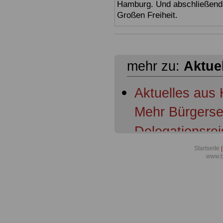
Hamburg. Und abschließend 
Großen Freiheit.
mehr zu:
Aktue
Aktuelles aus 
Mehr Bürgerser
Delegationsrei
Bezirksamtslei
Startseite
|
www.b
Bezirksamtslei
von den Beste
Meldung für B