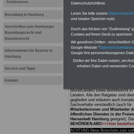
Publikationen
Datenschutzrichtlinie.
Meldung fü
Lesen Sie bitte unsere
Datenschutzrich
Besoldung in Hamburg
und lokalen Speicher nutzt.
öffentliche
Vorschriften zum Hamburger
Durch das Klicken von "Zustimmung" geb
Hamburg: S
Besoldungsrecht und
Cookies auf Ihrem Gerät zu speichern.
Beamtenrecht
Wir gewähren Dritten - einschließlich Go
brauchen ve
Google-Website "
Datenschutzerkläru
Informationen für Beamte in
Google ihre personenbezogenen Date
Hamburg
Lernumfeld
Dürfen wir Ihre Daten nutzen, um Anz
erheben Daten und verwenden Cook
Service und Tipps
BEHÖRDEN-ABO
mit drei Ratgebern
Kontakt
25,00 Euro: Wissenswertes für Bea
und Beamte, Beamtenversorgungsre
(Bund/Länder) sowie Beihilferecht i
Ländern. Alle drei Ratgeber sind über
gegliedert und erläutern auch kompliz
Sachverhalte verständlich (auch für
Mitarbeiterinnen und Mitarbeiter d
öffentlichen Dienstes in der Freie
Hansestadt Hamburg
geeignet).
Da
BEHÖRDEN-ABO
>>>hier bestellen
ACHTUNG Neue Broschüre zum vorb