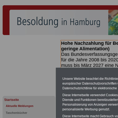
Hohe Nachzahlung für B
geringe Alimentation)
Das Bundesverfassungsgeri
für die Jahre 2008 bis 2020
muss bis
März 2027 eine N
die zun hohen Nachzahlun
(Beamte & Ruhestandsbea
Unsere Website beachtet die Richtlini
geben (Medienberichten z
europäischer Datenschutzvorschrifte
mind.
3.000 und 13.000 E
Datenschutzrichtlinie für elektronisch
Broschüre heraus, die unm
Diese Internetseite verwendet Cookie
Gesetzentwurfs der Bundes
Startseite
Dienste und Funktionen bereitzustell
(wahrscheinlich im Quarta
Personalisierung von Anzeigen verwende
Aktuelle Meldungen
Broschüre
.
personalisierte Werbung genutzt.
Taschenbücher
Diese Internetseite macht Gebrauch von