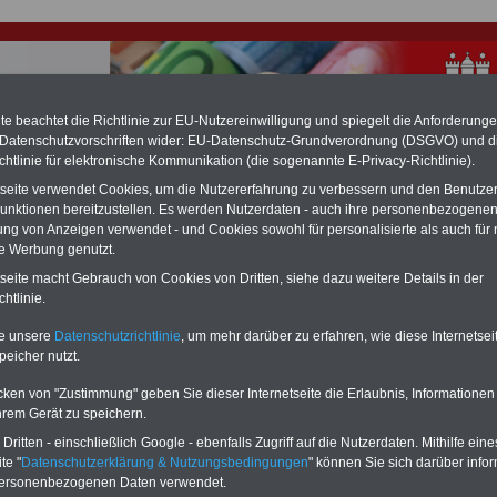
e beachtet die Richtlinie zur EU-Nutzereinwilligung und spiegelt die Anforderung
 Datenschutzvorschriften wider: EU-Datenschutz-Grundverordnung (DSGVO) und d
chtlinie für elektronische Kommunikation (die sogenannte E-Privacy-Richtlinie).
hlung für Beamte & Ruhestandsbeamte (zu geringe Alimentation)
tseite verwendet Cookies, um die Nutzererfahrung zu verbessern und den Benutze
fassungsgericht hat die Landesbesoldung von Berlin für die Jahre 2008 bis
unktionen bereitzustellen. Es werden Nutzerdaten - auch ihre personenbezogenen
assungswidrig erklärt (Berlin muss bis
März 2027 eine Neuregelung der
ung von Anzeigen verwendet - und Cookies sowohl für personalisierte als auch für 
schließen, die zun hohen Nachzahlungen führen wird). Auch beim Bund
hestandsbeamte) wird es hohe Nachzahlungen geben (Medienberichten
te Werbung genutzt.
en
alle (!) Beamte
zwischen mind.
3.000 und 13.000 Euro
, Der INFO-SERVI
tseite macht Gebrauch von Cookies von Dritten, siehe dazu weitere Details in der
ine Broschüre heraus, die unmittelbar nach dem Beschluss des Gesetzentwurf
htlinie.
ierung vorgelegt wird (wahrscheinlich im Quartal.2026 >>>
zur
ng der Broschüre
.
te unsere
Datenschutzrichtlinie
, um mehr darüber zu erfahren, wie diese Internetse
peicher nutzt.
r Beamte und den öffentlichen Dienst in Hamburg:
cken von "Zustimmung" geben Sie dieser Internetseite die Erlaubnis, Informationen
lizei unter eigener Leitung
hrem Gerät zu speichern.
ritten - einschließlich Google - ebenfalls Zugriff auf die Nutzerdaten. Mithilfe eine
-ABO
mit drei Ratgebern für nur
PDF-SERVICE:
te "
Datenschutzerklärung & Nutzungsbedingungen
" können Sie sich darüber infor
Wissenswertes für Beamtinnen
10 Bücher bzw. eBooks zu wichtigen
personenbezogenen Daten verwendet.
 Beamtenversorgungsrecht
Themen für Beamte und dem Öff.