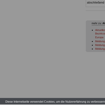
abschließend 
mehr zu:
A
Aktuelle
Bezirkss
Europa
Meldung 
Meldung 
Meldung 
Meldung 
Meldung 
Meldung 
Meldung 
Migratio
Meldung 
Meldung 
Meldung 
Meldung 
Meldung 
Meldung 
Meldung 
Meldung 
Meldung 
Diese Internetseite verwendet Cookies, um die Nutzererfahrung zu verbesser