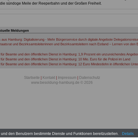
die sündoge Meile der Reeperbahn und der Großen Freiheit.
ktuelle Meldungen
s aus Hamburg: Digitalisierung - Mehr Bürgerservice durch digitale Angebote Delegationsreis
taatsrat und Bezirksamtsleiterinnen und Bezirksamtsleitern nach Estland – Lernen von den B
für Beamte und den öffentlichen Dienst in Hamburg: 1,9 Prozent ein unzureichendes Angebo
für Beamte und den öffentlichen Dienst in Hamburg: 10 Mio. Euro für die Polizei im Land
für Beamte und den öffentlichen Dienst in Hamburg: 12 Euro Mindestlohn in öffentlichen Un
für Beamte und den öffentlichen Dienst in Hamburg: 5,00 Euro für die Nacht
für Beamte und den öffentlichen Dienst in Hamburg: 60 Jahre – keine Alternative
Startseite
|
Kontakt
|
Impressum
|
Datenschutz
für Beamte und den öffentlichen Dienst in Hamburg: Aktion zur Tarifrunde öffentlicher Dienst
www.besoldung-hamburg.de © 2026
für Beamte und den öffentlichen Dienst in Hamburg: Anonyme Befragung zum Hintergrund d
n
für Beamte und den öffentlichen Dienst in Hamburg: Armutszeugnis
für Beamte und den öffentlichen Dienst in Hamburg: Attacken mit Messer
für Beamte und den öffentlichen Dienst in Hamburg: Ausbildungskonzept mit Auszeichnung
für Beamte und den öffentlichen Dienst in Hamburg: Ausrüstung mit Bodycams
für Beamte und den öffentlichen Dienst in Hamburg: Azubi-Tickets auch für Beamtenanwärte
für Beamte und den öffentlichen Dienst in Hamburg: Beamte aus der Sicht des Dienstheers
für Beamte und den öffentlichen Dienst in Hamburg: Beamte demonstrieren
für Beamte und den öffentlichen Dienst in Hamburg: Beamte wollen Verfassungsgericht anru
für Beamte und den öffentlichen Dienst in Hamburg: Beamtenbezüge sollen steigen
n und den Benutzern bestimmte Dienste und Funktionen bereitzustellen.
Details