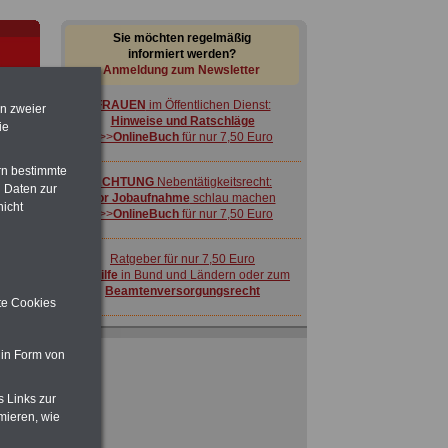
Sie möchten regelmäßig
informiert werden?
Anmeldung zum Newsletter
FRAUEN
im Öffentlichen Dienst:
en zweier
Hinweise und Ratschläge
ie
>>>
OnlineBuch
für nur 7,50 Euro
rn bestimmte
ACHTUNG
Nebentätigkeitsrecht:
 Daten zur
vor Jobaufnahme
schlau machen
nicht
>>>
OnlineBuch
für nur 7,50 Euro
CE
s
Ratgeber für nur 7,50 Euro
Beihilfe
in Bund und Ländern oder zum
Beamtenversorgungsrecht
ite Cookies
 in Form von
s Links zur
mieren, wie
FRAUEN
im Öffentlichen Dienst:
Hinweise und Ratschläge