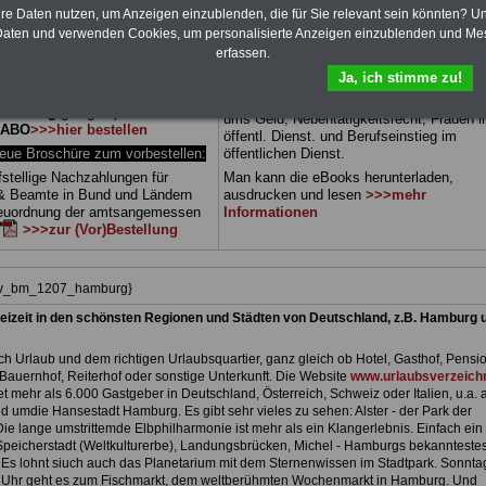
 sowie Beihilferecht in Bund und
hre Daten nutzen, um Anzeigen einzublenden, die für Sie relevant sein könnten? U
Dienst
Zum Komplettpreis von 15 Euro i
 drei Ratgeber sind übersichtlich
können Sie zehn Bücher als eBook
aten und verwenden Cookies, um personalisierte Anzeigen einzublenden und Me
d erläutern auch komplizierte
herunterladen, auch für Beschäftigte in de
erfassen.
verständlich (auch für
Freien- und Hansestadt Hamburg
geeign
Ja, ich stimme zu!
nnen und Mitarbeiter des
die Bücher behandeln Beamtenrecht,
 Dienstes in der Freien- und
Besoldung, Beihilfe, Beamtenversorgung
 Hamburg
geeignet).
Das
ums Geld, Nebentätigkeitsrecht, Frauen 
-ABO
>>>hier bestellen
öffentl. Dienst. und Berufseinstieg im
e Broschüre zum vorbestellen:
öffentlichen Dienst.
fstellige Nachzahlungen für
Man kann die eBooks herunterladen,
& Beamte in Bund und Ländern
ausdrucken und lesen
>>>mehr
Neuordnung der amtsangemessen
Informationen
>>>zur (Vor)Bestellung
hiv_bm_1207_hamburg}
eizeit in den schönsten Regionen und Städten von Deutschland, z.B. Hamburg 
h Urlaub und dem richtigen Urlaubsquartier, ganz gleich ob Hotel, Gasthof, Pensio
Bauernhof, Reiterhof oder sonstige Unterkunft. Die Website
www.urlaubsverzeichn
et mehr als 6.000 Gastgeber in Deutschland, Österreich, Schweiz oder Italien, u.a. 
d umdie Hansestadt Hamburg. Es gibt sehr vieles zu sehen: Alster - der Park der
. Die lange umstrittemde Elbphilharmonie ist mehr als ein Klangerlebnis. Einfach ein 
peicherstadt (Weltkulturerbe), Landungsbrücken, Michel - Hamburgs bekannteste
Es lohnt siuch auch das Planetarium mit dem Sternenwissen im Stadtpark. Sonnta
 Uhr geht es zum Fischmarkt, dem weltberühmten Wochenmarkt in Hamburg. Und