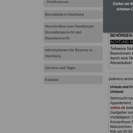
Publikationen
(Bund/Länder)
Dürfen wir I
Ländern. Alle
erheben D
gegliedert un
Besoldung in Hamburg
Sachverhalte 
Mitarbeiteri
öffentlichen
Vorschriften zum Hamburger
Hansestadt
Besoldungsrecht und
BEHÖRDEN
Beamtenrecht
ACHTUNG Neu
Teilweise fün
Informationen für Beamte in
Beamtinnen 
Hamburg
durch eine 
Alimentation
Service und Tipps
{referenz:arc
Kontakt
Urlaub und Fr
Umland
Sehnsucht nac
Appartement, 
online.de
biet
Gastgeber run
Vielfältigkeit
Konzerthaus.S
Wahrzeichen. 
früh um 05.00