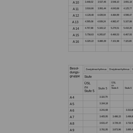
A 10
3.448,02
3.537,46
3.548,10
3.691,18
A 11
3.916,66
3.991,44
4.043,68
4.125,77
A 12
4.128,48
4.439,04
4.484,99
4.596,47
A 13
4.595,08
4.939,24
4.982,47
5.107,88
A 14
4.767,88
5.183,12
5.276,51
5.410,26
A 15
5.758,63
6.265,87
6.466,53
6.467,93
A 16
6.320,22
6.880,39
7.101,98
7.115,89
Besol-
Zweijahresrhythmus
Dreijahresrhythmus
dungs-
gruppe
Stufe
ÜSL
ÜSL
zu
zu
Stufe 6
Stufe 6
Stufe 5
Stufe 5
A 4
3.110,79
A 5
3.164,18
A 6
3.241,68
3.313,
A 7
3.405,95
3.486,15
3.496,
A 8
3.631,47
3.729,15
3.732,
A 9
3.781,95
3.873,96
3.895,