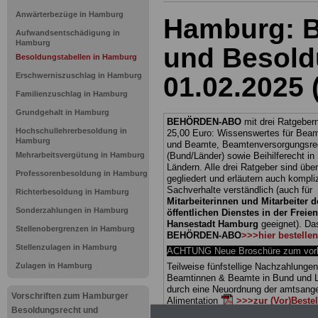
Anwärterbezüge in Hamburg
Hamburg: B
Aufwandsentschädigung in
Hamburg
und Besold
Besoldungstabellen in Hamburg
Erschwerniszuschlag in Hamburg
01.02.2025 
Familienzuschlag in Hamburg
Grundgehalt in Hamburg
BEHÖRDEN-ABO
mit drei Ratgebern
Hochschullehrerbesoldung in
25,00 Euro: Wissenswertes für Bea
Hamburg
und Beamte, Beamtenversorgungsre
Mehrarbeitsvergütung in Hamburg
(Bund/Länder) sowie Beihilferecht i
Ländern. Alle drei Ratgeber sind über
Professorenbesoldung in Hamburg
gegliedert und erläutern auch kompliz
Sachverhalte verständlich (auch für
Richterbesoldung in Hamburg
Mitarbeiterinnen und Mitarbeiter d
Sonderzahlungen in Hamburg
öffentlichen Dienstes in der Freie
Hansestadt Hamburg
geeignet).
Da
Stellenobergrenzen in Hamburg
BEHÖRDEN-ABO
>>>hier bestellen
Stellenzulagen in Hamburg
ACHTUNG Neue Broschüre zum vorb
Zulagen in Hamburg
Teilweise fünfstellige Nachzahlungen
Beamtinnen & Beamte in Bund und 
durch eine Neuordnung der amtsan
Vorschriften zum Hamburger
Alimentation
>>>zur (Vor)Beste
Besoldungsrecht und