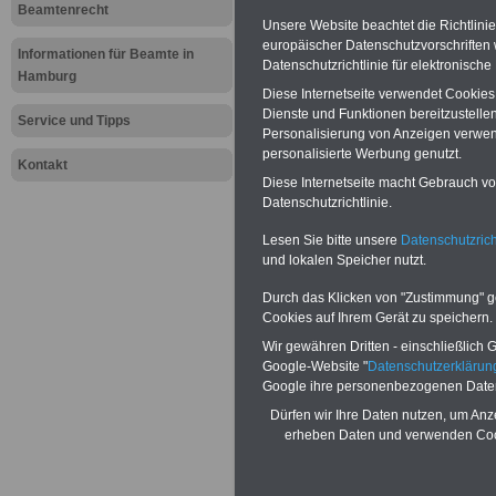
Beamtenrecht
Unsere Website beachtet die Richtlini
>>>Mehr Infos 
europäischer Datenschutzvorschrifte
Informationen für Beamte in
Datenschutzrichtlinie für elektronisch
Hamburg
Hamburg
Diese Internetseite verwendet Cookie
Dienste und Funktionen bereitzustell
Service und Tipps
Personalisierung von Anzeigen verwende
personalisierte Werbung genutzt.
Kontakt
Hamburg: B
Diese Internetseite macht Gebrauch von
Datenschutzrichtlinie.
und Besold
Lesen Sie bitte unsere
Datenschutzrich
01.02.2025 
und lokalen Speicher nutzt.
Durch das Klicken von "Zustimmung" geb
Cookies auf Ihrem Gerät zu speichern.
Wir gewähren Dritten - einschließlich Go
Google-Website "
Datenschutzerkläru
Hamburg
Google ihre personenbezogenen Date
Besoldungsrecht und Be
Anwärter/innen
Dürfen wir Ihre Daten nutzen, um Anz
erheben Daten und verwenden Cook