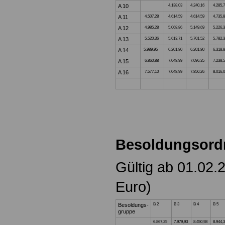
A 10
4.138,03
4.240,16
4.285,
A 11
4.507,28
4.614,59
4.614,59
4.735,
A 12
4.985,28
5.068,86
5.149,69
5.226,
A 13
5.520,36
5.613,71
5.701,52
5.782,
A 14
5.989,95
6.201,80
6.201,80
6.318,
A 15
6.860,88
7.048,99
7.096,35
7.238,
A 16
7.577,10
7.048,99
7.850,26
8.016,
Besoldungsord
Gültig ab 01.02.
Euro)
Besoldungs-
B 2
B 3
B 4
B 5
gruppe
6.867,25
7.979,93
8.450,98
8.944,