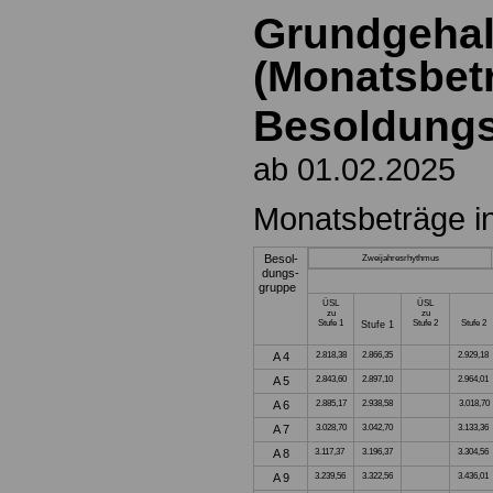
Grundgehal
(Monatsbetr
Besoldung
ab 01.02.2025
Monatsbeträge i
Besol-
Zweijahresrhythmus
dungs-
gruppe
ÜSL
ÜSL
zu
zu
Stufe 1
Stufe 2
Stufe 2
Stufe 1
A 4
2.818,38
2.866,35
2.929,18
A 5
2.843,60
2.897,10
2.964,01
A 6
2.885,17
2.938,58
3.018,70
A 7
3.028,70
3.042,70
3.133,36
A 8
3.117,37
3.196,37
3.304,56
A 9
3.239,56
3.322,56
3.436,01