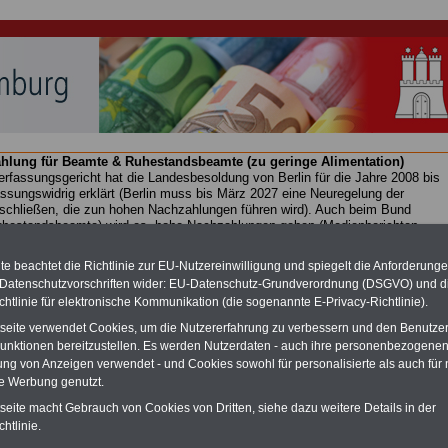
hlung für Beamte & Ruhestandsbeamte (zu geringe Alimentation)
fassungsgericht hat die Landesbesoldung von Berlin für die Jahre 2008 bis
assungswidrig erklärt (Berlin muss bis
März 2027 eine Neuregelung der
schließen, die zun hohen Nachzahlungen führen wird). Auch beim Bund
hestandsbeamte) wird es hohe Nachzahlungen geben (Medienberichten
en
alle (!) Beamte
zwischen mind.
3.000 und 13.000 Euro
, Der INFO-SERVI
ine Broschüre heraus, die unmittelbar nach dem Beschluss des Gesetzentwurf
e beachtet die Richtlinie zur EU-Nutzereinwilligung und spiegelt die Anforderung
ierung vorgelegt wird (wahrscheinlich im Quartal.2026 >>>
zur
 Datenschutzvorschriften wider: EU-Datenschutz-Grundverordnung (DSGVO) und d
ng der Broschüre
.
chtlinie für elektronische Kommunikation (die sogenannte E-Privacy-Richtlinie).
tseite verwendet Cookies, um die Nutzererfahrung zu verbessern und den Benutze
unktionen bereitzustellen. Es werden Nutzerdaten - auch ihre personenbezogenen
esoldungstabellen für Beamte der Freien- und Hansestadt
ung von Anzeigen verwendet - und Cookies sowohl für personalisierte als auch für 
b 01.12.2022
te Werbung genutzt.
-ABO
mit drei Ratgebern für nur
PDF-SERVICE:
tseite macht Gebrauch von Cookies von Dritten, siehe dazu weitere Details in der
Wissenswertes für Beamtinnen
htlinie.
10 Bücher bzw. eBooks zu wichtigen
 Beamtenversorgungsrecht
Themen für Beamte und dem Öff.