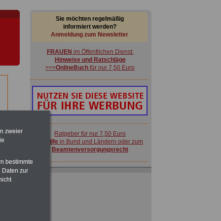
Sie möchten regelmäßig
informiert werden?
Anmeldung zum Newsletter
FRAUEN
im Öffentlichen Dienst:
Hinweise und Ratschläge
>>>
OnlineBuch
für nur 7,50 Euro
CE
s
en zweier
Ratgeber für nur 7,50 Euro
ie
Beihilfe
in Bund und Ländern oder zum
Beamtenversorgungsrecht
rn bestimmte
 Daten zur
ACHTUNG
Nebentätigkeitsrecht:
nicht
vor Jobaufnahme
schlau machen
>>>
OnlineBuch
für nur 7,50 Euro
FRAUEN
im Öffentlichen Dienst:
Hinweise und Ratschläge