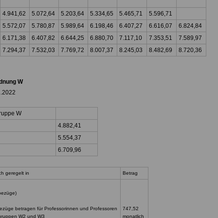
4.941,62
5.072,64
5.203,64
5.334,65
5.465,71
5.596,71
5.572,07
5.780,87
5.989,64
6.198,46
6.407,27
6.616,07
6.824,84
6.171,38
6.407,82
6.644,25
6.880,70
7.117,10
7.353,51
7.589,97
7.294,37
7.532,03
7.769,72
8.007,37
8.245,03
8.482,69
8.720,36
dnung W
2.2022
ruppe W
4.882,41
5.554,37
6.709,96
ach geregelt in
Betrag
bezüge)
ezüge betragen für Professorinnen und Professoren
747,52
gruppen W2 und W3
monatlich