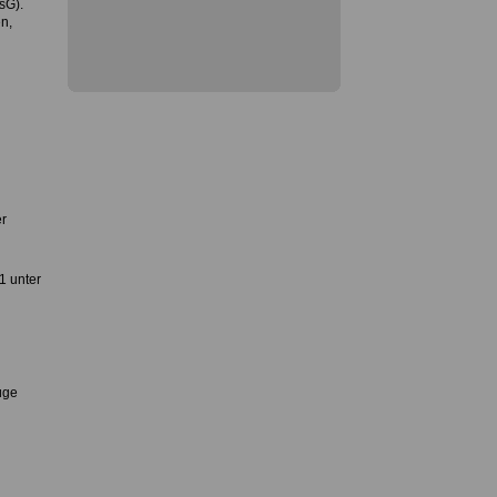
sG).
n,
r
1 unter
üge