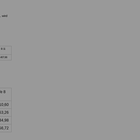
, wird
B 11
.407,66
fe 8
10,60
63,26
34,98
56,72