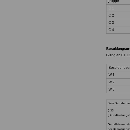
gruppe
C 1
C 2
C 3
C 4
Besoldungsor
Gültig ab 01.1
Besoldungsg
W 1
W 2
W 3
Dem Grunde n
§ 33
(Grundleistungs
Grundleistungsb
der Besoldungs