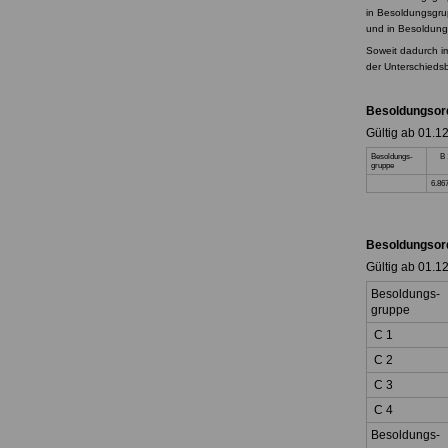
in Besoldungsgru
und in Besoldung
Soweit dadurch im
der Unterschiedsb
Besoldungsor
Gültig ab 01.1
Besoldungs-
B
gruppe
6.86
Besoldungsor
Gültig ab 01.1
Besoldungs-
gruppe
C 1
C 2
C 3
C 4
Besoldungs-