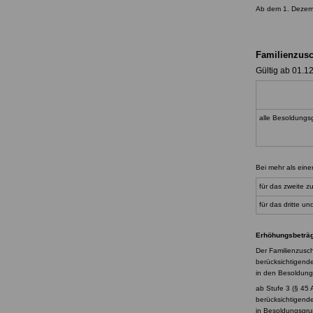
Ab dem 1. Dezemb
Familienzusc
Gültig ab 01.1
alle Besoldung
Bei mehr als eine
für das zweite z
für das dritte u
Erhöhungsbeträg
Der Familienzusch
berücksichtigend
in den Besol
ab Stufe 3 (§ 45 A
berück
in Besol