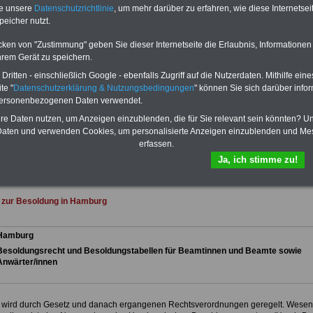
 sowie Beihilferecht in Bund und
te unsere
Datenschutzrichtlinie
, um mehr darüber zu erfahren, wie diese Internetse
Dienst
Zum Komplettpreis von 15 Euro i
 drei Ratgeber sind übersichtlich
können Sie zehn Bücher als eBook
peicher nutzt.
d erläutern auch komplizierte
herunterladen, auch für Beschäftigte in de
verständlich (auch für
Freien- und Hansestadt Hamburg
geeign
cken von "Zustimmung" geben Sie dieser Internetseite die Erlaubnis, Informationen
nnen und Mitarbeiter des
die Bücher behandeln Beamtenrecht,
hrem Gerät zu speichern.
 Dienstes in der Freien- und
Besoldung, Beihilfe, Beamtenversorgung
 Hamburg
geeignet).
Das
ritten - einschließlich Google - ebenfalls Zugriff auf die Nutzerdaten. Mithilfe eine
ums Geld, Nebentätigkeitsrecht, Frauen 
-ABO
>>>hier bestellen
öffentl. Dienst. und Berufseinstieg im
te "
Datenschutzerklärung & Nutzungsbedingungen
" können Sie sich darüber infor
e Broschüre zum vorbestellen:
öffentlichen Dienst.
personenbezogenen Daten verwendet.
fstellige Nachzahlungen für
Man kann die eBooks herunterladen,
hre Daten nutzen, um Anzeigen einzublenden, die für Sie relevant sein könnten? U
& Beamte in Bund und Ländern
ausdrucken und lesen
>>>mehr
aten und verwenden Cookies, um personalisierte Anzeigen einzublenden und Me
Neuordnung der amtsangemessen
Informationen
erfassen.
>>>zur (Vor)Bestellung
Ja, ich stimme zu!
 zur Besoldung in Hamburg
Hamburg
Besoldungsrecht und Besoldungstabellen für Beamtinnen und Beamte sowie
Anwärter/innen
 wird durch Gesetz und danach ergangenen Rechtsverordnungen geregelt. Wesent