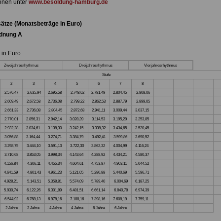
onen unter
www.besoldung-hamburg.de
ätze (Monatsbeträge in Euro)
dnung A
 in Euro
Zweijahresrhythmus
Dreijahresrhythmus
Vierjahresrhythmus
Stufe
2
3
4
5
6
7
8
2.576,47
2.635,94
2.695,58
2.748,62
2.781,49
2.804,45
2.808,06
2.609,49
2.672,58
2.736,08
2.799,22
2.862,53
2.887,79
2.899,05
2.661,33
2.736,08
2.804,45
2.872,68
2.941,11
3.009,44
3.037,15
2.770,01
2.856,31
2.942,14
3.028,39
3.114,53
3.195,29
3.253,85
2.932,28
3.034,61
3.138,30
3.242,15
3.338,32
3.434,65
3.520,45
3.056,88
3.164,44
3.274,71
3.384,79
3.492,41
3.599,86
3.690,52
3.298,75
3.444,10
3.591,13
3.722,30
3.862,32
4.004,99
4.116,24
3.710,68
3.853,05
3.998,34
4.143,64
4.288,92
4.434,21
4.580,37
4.156,84
4.306,11
4.455,34
4.604,61
4.753,87
4.903,11
5.044,52
4.641,59
4.801,43
4.961,23
5.121,05
5.280,88
5.440,69
5.596,71
4.928,21
5.143,51
5.358,81
5.574,09
5.789,40
6.004,69
6.187,25
5.930,74
6.122,26
6.301,89
6.481,51
6.661,14
6.840,78
6.974,39
6.544,92
6.768,13
6.978,16
7.188,16
7.398,16
7.608,19
7.759,11
2 Jahre
3 Jahre
4 Jahre
4 Jahre
6 Jahre
6 Jahre