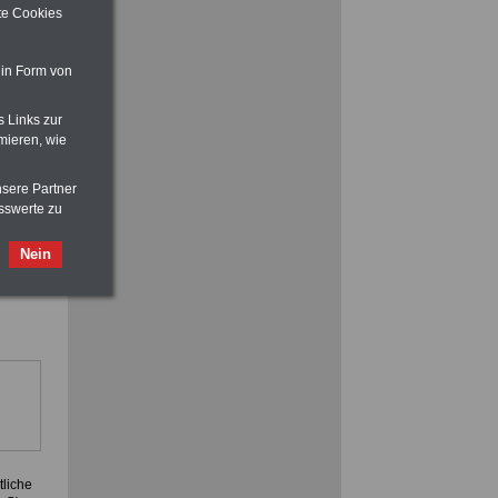
>>>
OnlineBuch
für nur 7,50 Euro
ite Cookies
m Jahr
r
et:
 in Form von
, Rund
s Links zur
im
mieren, wie
Ratgeber für nur 7,50 Euro
Beihilfe
in Bund und Ländern oder zum
nsere Partner
Beamtenversorgungsrecht
sswerte zu
Nein
liche