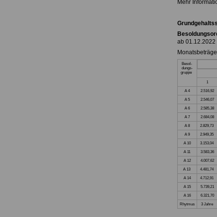
Mehr Informati
Grundgehaltss
Besoldungsor
ab 01.12.2022
Monatsbeträge
Besol-
dungs-
gruppe
1
A 4
2.516,92
A 5
2.546,07
A 6
2.585,38
A 7
2.684,08
A 8
2.829,73
A 9
2.949,35
A 10
3.153,04
A 11
3.583,36
A 12
4.007,62
A 13
4.481,74
A 14
4.712,91
A 15
5.739,21
A 16
6.321,70
Rhytmus
3 Jahre