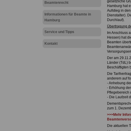
gesetzliche G
Beamtenrecht
Hamburg hat ei
Aufstieg in de
Informationen für Beamte in
Dienstalter). D
Durchlauf).
Hamburg
Übertragung d
Service und Tipps
Im Anschluss an
Hessen) hat di
Beamten übert
Kontakt
Beamtenanwärt
Versorgungsem
Der am 29.11.2
Länder (TdL) b
Beschäftigten 
Die Tarifvertr
anderem auf fo
- Anhebung der
- Erhöhung der
Pflegebereich 
- Die Laufzeit 
Dementspreche
zum 1. Dezembe
>>>Mehr Infor
Beamtenverso
Die aktuellen T