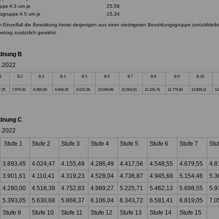
ppe A 3 um je
25,56
sgruppe A 5 um je
15,34
 Einzelfall die Besoldung hinter derjenigen aus einer niedrigeren Besoldungsgruppe
zurückbleibt
etrag zusätzlich gewährt.
dnung B
2.2022
 1
B 2
B 3
B 4
B 5
B 6
B 7
B 8
B 9
B 10
7,25
7.979,93
8.450,98
8.944,30
9.510,36
10.044,86
10.564,81
11.106,76
11.779,60
13.869,11
14
dnung C
2.2022
Stufe 1
Stufe 2
Stufe 3
Stufe 4
Stufe 5
Stufe 6
Stufe 7
Stu
3.893,45
4.024,47
4.155,49
4.286,49
4.417,56
4.548,55
4.679,55
4.8
3.901,61
4.110,41
4.319,23
4.528,04
4.736,87
4.945,68
5.154,46
5.3
4.280,00
4.516,39
4.752,83
4.989,27
5.225,71
5.462,13
5.698,55
5.9
5.393,05
5.630,68
5.868,37
6.106,04
6.343,72
6.581,41
6.819,05
7.0
Stufe 9
Stufe 10
Stufe 11
Stufe 12
Stufe 13
Stufe 14
Stufe 15