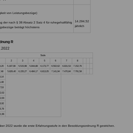
gkeit von Leistungsbezüge)
14.294,52
g der nach § 38 Absatz 2 Satz 4 für ruhegehaltfähig
jährlich
ungsbezüge beträgt höchstens
dnung R
2.2022
Stufe
2
3
4
5
6
7
8
8,20
5.187,08
5.515,98
5.844,88
6.173,77
6.502,62
6.831,53
7.152,76
7,48
5.826,40
6.155,27
6.484,17
6.813,05
7.141,94
7.470,84
7.791,58
8,14
1,48
7,53
2,02
2,00
3,92
6,78
1,96
er 2022 wurde die erste Erfahrungsstufe in den Besoldungsordnung R gestrichen.