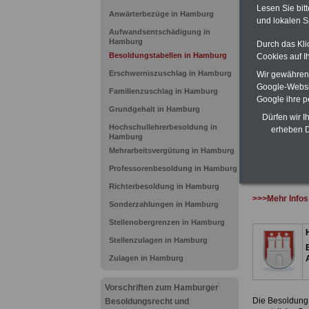
(Bund/Länder)
Lesen Sie bit
Anwärterbezüge in Hamburg
Ländern. Alle
und lokalen S
gegliedert un
Aufwandsentschädigung in
Sachverhalte 
Hamburg
Durch das Kli
Mitarbeiteri
Besoldungstabellen in Hamburg
Cookies auf I
öffentlichen
Hansestadt
Erschwerniszuschlag in Hamburg
Wir gewähren D
BEHÖRDEN
Google-Websi
Familienzuschlag in Hamburg
ACHTUNG Neu
Google ihre 
Grundgehalt in Hamburg
Teilweise fün
Dürfen wir I
Beamtinnen 
Hochschullehrerbesoldung in
erheben D
durch eine 
Hamburg
Alimentation
Mehrarbeitsvergütung in Hamburg
Professorenbesoldung in Hamburg
Richterbesoldung in Hamburg
>>>Mehr Infos
Sonderzahlungen in Hamburg
Stellenobergrenzen in Hamburg
Stellenzulagen in Hamburg
Zulagen in Hamburg
Vorschriften zum Hamburger
Die Besoldung
Besoldungsrecht und