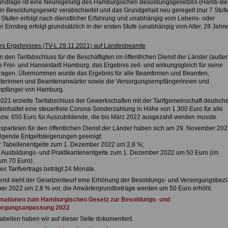
rundlage ist eine Neuregelung des Hamburgischen Besoldungsgesetzes (Hamb-Be
n Besoldungsgesetz verabschiedet und das Grundgehalt neu geregelt (nur 7 Stufe
n Stufen erfolgt nach dienstlicher Erfahrung und unabhängig vom Lebens- oder
er Einstieg erfolgt grundsätzlich in der ersten Stufe (unabhängig vom Alter, 28 Jahre
es Ergebnisses (TV-L 29.11.2021) auf Landesbeamte
 den Tarifabschluss für die Beschäftigten im öffentlichen Dienst der Länder (außer
e Frei- und Hansestadt Hamburg, das Ergebnis zeit- und wirkungsgleich für seine
ragen. Übernommen wurde das Ergebnis für alle Beamtinnen und Beamten,
erinnen und Beamtenanwärter sowie die Versorgungsempfängerinnen und
pfänger von Hamburg.
021 erzielte Tarifabschluss der Gewerkschaften mit der Tarifgemeinschaft deutsche
einhaltet eine steuerfreie Corona-Sonderzahlung in Höhe von 1.300 Euro für alle
bzw. 650 Euro für Auszubildende, die bis März 2022 ausgezahlt werden musste.
agsparteien für den öffentlichen Dienst der Länder haben sich am 29. November 202
lgende Entgeltsteigerungen geeinigt:
 Tabellenentgelte zum 1. Dezember 2022 um 2,8 %;
 Ausbildungs- und Praktikantenentgelte zum 1. Dezember 2022 um 50 Euro (im
um 70 Euro).
des Tarifvertrags beträgt 24 Monate.
nd sieht der Gesetzentwurf eine Erhöhung der Besoldungs- und Versorgungsbez
r 2022 um 2,8 % vor, die Anwärtergrundbeträge werden um 50 Euro erhöht.
mationen zum Hamburgischen Gesetz zur Besoldungs- und
rgungsanpassung 2022
abellen haben wir auf dieser Seite dokumentiert.