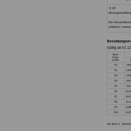
§ 38
(Ruhegehaltfähi
Der Gesamtbetra
erklärten Leist
Besoldungsor
Gültig ab 01.1
Besol-
dungs-
gruppe
1
R1
4.85
R2
5.49
R3
8.55
R4
9.05
R5
9.61
R6
10.15
R7
10.67
R8
11.21
R9
11.88
R10
14.57
Ab dem 1. Dezemb