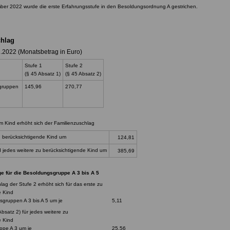
er 2022 wurde die erste Erfahrungsstufe in den Besoldungsordnung A gestrichen.
hlag
2.2022 (Monatsbetrag in Euro)
Stufe 1
Stufe 2
(§ 45 Absatz 1)
(§ 45 Absatz 2)
sgruppen
145,96
270,77
m Kind erhöht sich der Familienzuschlag
u berücksichtigende Kind um
124
,81
nd jedes weitere zu berücksichtigende Kind um
385,69
e für die Besoldungsgruppe A 3 bis A 5
lag der Stufe 2 erhöht sich für das erste zu
e Kind
dungsgruppen A 3 bis A 5 um je 5,11
bsatz 2) für jedes weitere zu
sichtigende Kind
dungsgruppe A 3 um je 25,56