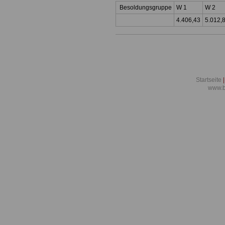
Besoldungsgruppe
W 1
W 2
4.406,43
5.012,
Startseite
|
www.b