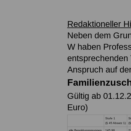
Redaktioneller H
Neben dem Grund
W haben Professo
entsprechenden 
Anspruch auf de
Familienzusc
Gültig ab 01.12.
Euro)
Stufe 1
S
(§ 45 Absatz 1)
(
alle Besoldungsgruppen
145,96
2