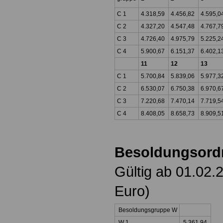
C 1
4.318,59
4.456,82
4.595,0
C 2
4.327,20
4.547,48
4.767,7
C 3
4.726,40
4.975,79
5.225,2
C 4
5.900,67
6.151,37
6.402,1
11
12
13
C 1
5.700,84
5.839,06
5.977,3
C 2
6.530,07
6.750,38
6.970,6
C 3
7.220,68
7.470,14
7.719,5
C 4
8.408,05
8.658,73
8.909,5
Besoldungsor
Gültig ab 01.02.
Euro)
Besoldungsgruppe W
W 1
5.361,94