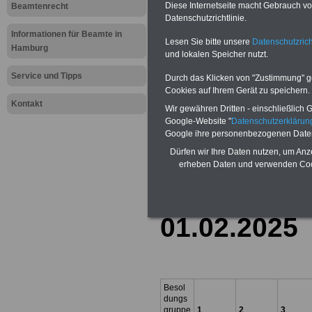
BEHÖRDEN-ABO
>>>hier bestellen
Diese Internetseite macht Gebrauch von
Beamtenrecht
Datenschutzrichtlinie.
ACHTUNG Neue Broschüre zum vorb
Informationen für Beamte in
Teilweise fünfstellige Nachzahlungen
Lesen Sie bitte unsere
Datenschutzrich
Beamtinnen & Beamte in Bund und 
Hamburg
und lokalen Speicher nutzt.
durch eine Neuordnung der amtsan
Alimentation
>>>zur (Vor)Beste
Service und Tipps
Durch das Klicken von "Zustimmung" geb
Cookies auf Ihrem Gerät zu speichern.
Kontakt
Wir gewähren Dritten - einschließlich Go
Google-Website "
Datenschutzerkläru
Google ihre personenbezogenen Date
Besoldung 
Dürfen wir Ihre Daten nutzen, um Anz
und Profess
erheben Daten und verwenden Cook
und Hanses
01.02.2025
Besol
dungs
gruppe
1
2
3