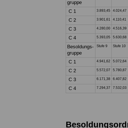
gruppe
C 1
3.893,45
4.024,47
C 2
3.901,61
4.110,41
C 3
4.280,00
4.516,39
C 4
5.393,05
5.630,68
Besoldungs-
Stufe 9
Stufe 10
gruppe
C 1
4.941,62
5.072,64
C 2
5.572,07
5.780,87
C 3
6.171,38
6.407,82
C 4
7.294,37
7.532,03
Besoldungsor