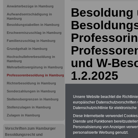
Anwärterbezüge in Hamburg
Besoldung
Aufwandsentschädigung in
Hamburg
Besoldungs
Besoldungstabellen in Hamburg
Erschwerniszuschlag in Hamburg
Professori
Familienzuschlag in Hamburg
Professore
Grundgehalt in Hamburg
Hochschullehrerbesoldung in
und W-Beso
Hamburg
Mehrarbeitsvergütung in Hamburg
1.2.2025
Professorenbesoldung in Hamburg
Richterbesoldung in Hamburg
BEHÖRDEN-ABO
mit drei Ratgebern
Sonderzahlungen in Hamburg
25,00 Euro: Wissenswertes für Bea
Unsere Website beachtet die Richtlini
Stellenobergrenzen in Hamburg
und Beamte, Beamtenversorgungsre
europäischer Datenschutzvorschrifte
(Bund/Länder) sowie Beihilferecht i
Stellenzulagen in Hamburg
Datenschutzrichtlinie für elektronisch
Ländern. Alle drei Ratgeber sind über
gegliedert und erläutern auch kompliz
Zulagen in Hamburg
Diese Internetseite verwendet Cookie
Sachverhalte verständlich (auch für
Dienste und Funktionen bereitzustell
Mitarbeiterinnen und Mitarbeiter d
Personalisierung von Anzeigen verwende
Vorschriften zum Hamburger
öffentlichen Dienstes in der Freie
personalisierte Werbung genutzt.
Besoldungsrecht und
Hansestadt Hamburg
geeignet).
Da