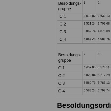
Besoldungs-
1
2
gruppe
C 1
3.513,87
3.632,13
C 2
3.521,24
3.709,68
C 3
3.862,74
4.076,09
C 4
4.867,28
5.081,76
Besoldungs-
9
10
gruppe
C 1
4.459,85
4.578,11
C 2
5.028,84
5.217,29
C 3
5.569,73
5.783,13
C 4
6.583,24
6.797,74
Besoldungsor