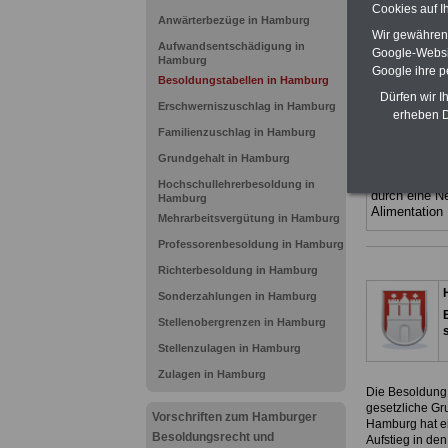
(Bund/Länder)
Cookies auf I
Anwärterbezüge in Hamburg
Ländern. Alle
Wir gewähren D
gegliedert un
Aufwandsentschädigung in
Google-Websi
Sachverhalte 
Hamburg
Mitarbeiteri
Google ihre 
Besoldungstabellen in Hamburg
öffentlichen
Dürfen wir I
Hansestadt
Erschwerniszuschlag in Hamburg
erheben D
BEHÖRDEN
Familienzuschlag in Hamburg
ACHTUNG Neu
Grundgehalt in Hamburg
Teilweise fün
Beamtinnen 
Hochschullehrerbesoldung in
durch eine 
Hamburg
Alimentation
Mehrarbeitsvergütung in Hamburg
Professorenbesoldung in Hamburg
Richterbesoldung in Hamburg
Sonderzahlungen in Hamburg
Stellenobergrenzen in Hamburg
Stellenzulagen in Hamburg
Zulagen in Hamburg
Die Besoldung
gesetzliche G
Vorschriften zum Hamburger
Hamburg hat ei
Besoldungsrecht und
Aufstieg in de