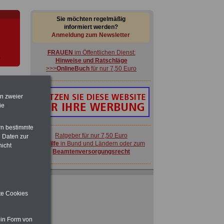
Sie möchten regelmäßig
informiert werden?
Anmeldung zum Newsletter
FRAUEN
im Öffentlichen Dienst:
Hinweise und Ratschläge
>>>
OnlineBuch
für nur 7,50 Euro
en zweier
ie
CE
rn bestimmte
s
Ratgeber für nur 7,50 Euro
 Daten zur
Beihilfe
in Bund und Ländern oder zum
nicht
Beamtenversorgungsrecht
ACHTUNG
Nebentätigkeitsrecht:
vor Jobaufnahme
schlau machen
>>>
OnlineBuch
für nur 7,50 Euro
ite Cookies
FRAUEN
im Öffentlichen Dienst:
 in Form von
Hinweise und Ratschläge