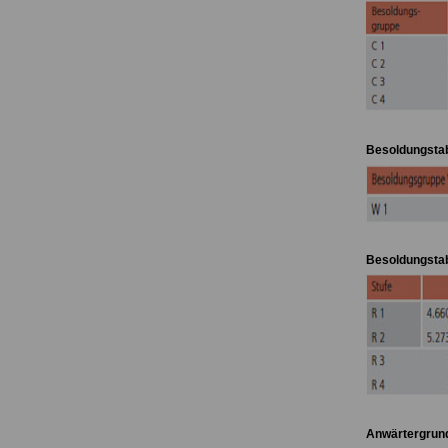
Besoldungstab
Besoldungstab
Anwärtergrund