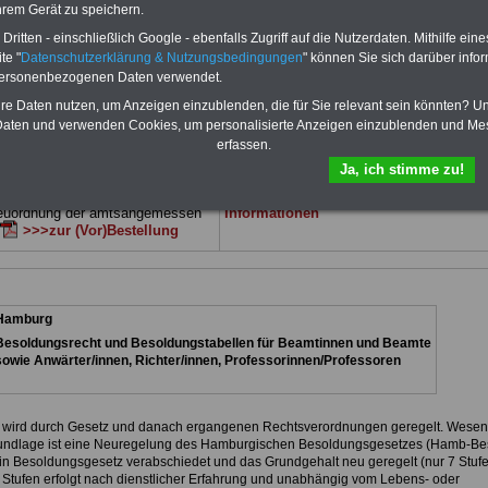
 sowie Beihilferecht in Bund und
hrem Gerät zu speichern.
Dienst
Zum Komplettpreis von 15 Euro i
 drei Ratgeber sind übersichtlich
können Sie zehn Bücher als eBook
ritten - einschließlich Google - ebenfalls Zugriff auf die Nutzerdaten. Mithilfe eine
d erläutern auch komplizierte
herunterladen, auch für Beschäftigte in de
te "
Datenschutzerklärung & Nutzungsbedingungen
" können Sie sich darüber infor
verständlich (auch für
Freien- und Hansestadt Hamburg
geeign
nnen und Mitarbeiter des
personenbezogenen Daten verwendet.
die Bücher behandeln Beamtenrecht,
 Dienstes in der Freien- und
Besoldung, Beihilfe, Beamtenversorgung
hre Daten nutzen, um Anzeigen einzublenden, die für Sie relevant sein könnten? U
 Hamburg
geeignet).
Das
ums Geld, Nebentätigkeitsrecht, Frauen 
aten und verwenden Cookies, um personalisierte Anzeigen einzublenden und Me
-ABO
>>>hier bestellen
öffentl. Dienst. und Berufseinstieg im
erfassen.
e Broschüre zum vorbestellen:
öffentlichen Dienst.
Ja, ich stimme zu!
fstellige Nachzahlungen für
Man kann die eBooks herunterladen,
& Beamte in Bund und Ländern
ausdrucken und lesen
>>>mehr
Neuordnung der amtsangemessen
Informationen
>>>zur (Vor)Bestellung
Hamburg
Besoldungsrecht und Besoldungstabellen für Beamtinnen und Beamte
sowie Anwärter/innen, Richter/innen, Professorinnen/Professoren
 wird durch Gesetz und danach ergangenen Rechtsverordnungen geregelt. Wesent
rundlage ist eine Neuregelung des Hamburgischen Besoldungsgesetzes (Hamb-Be
n Besoldungsgesetz verabschiedet und das Grundgehalt neu geregelt (nur 7 Stufe
n Stufen erfolgt nach dienstlicher Erfahrung und unabhängig vom Lebens- oder