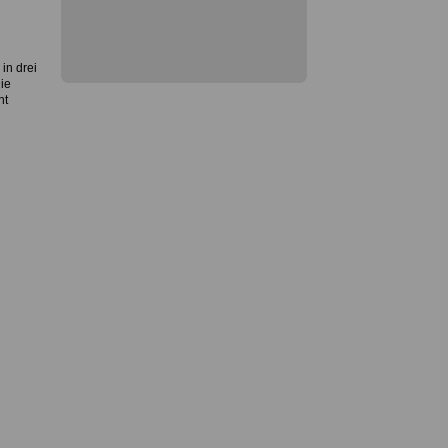
in drei
ie
nt