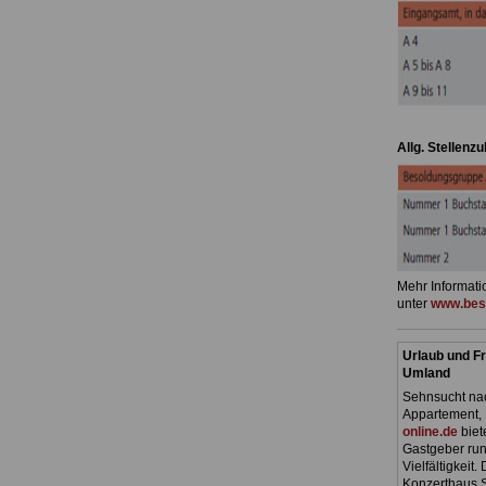
Allg. Stellenz
Mehr Informati
unter
www.bes
Urlaub und Fr
Umland
Sehnsucht nac
Appartement, 
online.de
biet
Gastgeber run
Vielfältigkeit
Konzerthaus.S