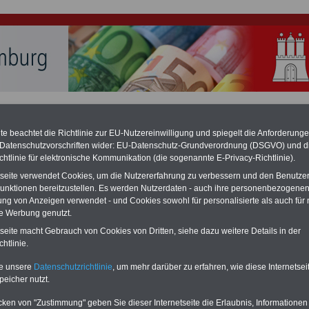
hlung für Beamte & Ruhestandsbeamte (zu geringe Alimentation)
fassungsgericht hat die Landesbesoldung von Berlin für die Jahre 2008 bis
assungswidrig erklärt (Berlin muss bis
März 2027 eine Neuregelung der
e beachtet die Richtlinie zur EU-Nutzereinwilligung und spiegelt die Anforderung
schließen, die zun hohen Nachzahlungen führen wird). Auch beim Bund
 Datenschutzvorschriften wider: EU-Datenschutz-Grundverordnung (DSGVO) und d
hestandsbeamte) wird es hohe Nachzahlungen geben (Medienberichten
chtlinie für elektronische Kommunikation (die sogenannte E-Privacy-Richtlinie).
en
alle (!) Beamte
zwischen mind.
3.000 und 13.000 Euro
, Der INFO-SERVI
tseite verwendet Cookies, um die Nutzererfahrung zu verbessern und den Benutze
ine Broschüre heraus, die unmittelbar nach dem Beschluss des Gesetzentwurf
ierung vorgelegt wird (wahrscheinlich im Quartal.2026 >>>
zur
unktionen bereitzustellen. Es werden Nutzerdaten - auch ihre personenbezogenen
ng der Broschüre
.
ung von Anzeigen verwendet - und Cookies sowohl für personalisierte als auch für 
te Werbung genutzt.
tseite macht Gebrauch von Cookies von Dritten, siehe dazu weitere Details in der
tabellen für Beamtinnen und Beamte der Freien- und
htlinie.
t Hamburg ab 01.01.2020
te unsere
Datenschutzrichtlinie
, um mehr darüber zu erfahren, wie diese Internetse
peicher nutzt.
-ABO
mit drei Ratgebern für nur
PDF-SERVICE:
Wissenswertes für Beamtinnen
10 Bücher bzw. eBooks zu wichtigen
 Beamtenversorgungsrecht
cken von "Zustimmung" geben Sie dieser Internetseite die Erlaubnis, Informationen
Themen für Beamte und dem Öff.