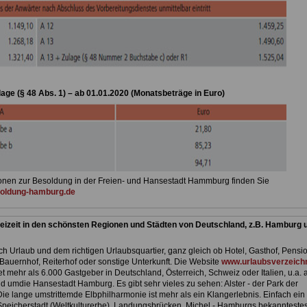
ulage (§ 48 Abs. 1) – ab 01.01.2020 (Monatsbeträge in Euro)
onen zur Besoldung in der Freien- und Hansestadt Hammburg finden Sie
oldung-hamburg.de
eizeit in den schönsten Regionen und Städten von Deutschland, z.B. Hamburg 
h Urlaub und dem richtigen Urlaubsquartier, ganz gleich ob Hotel, Gasthof, Pensio
Bauernhof, Reiterhof oder sonstige Unterkunft. Die Website
www.urlaubsverzeichn
et mehr als 6.000 Gastgeber in Deutschland, Österreich, Schweiz oder Italien, u.a. 
d umdie Hansestadt Hamburg. Es gibt sehr vieles zu sehen: Alster - der Park der
. Die lange umstrittemde Elbphilharmonie ist mehr als ein Klangerlebnis. Einfach ein 
peicherstadt (Weltkulturerbe), Landungsbrücken, Michel - Hamburgs bekannteste